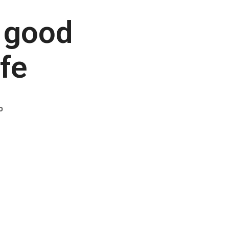
 good
ife
o