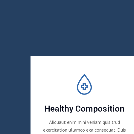
Healthy Composition
Aliquaut enim mini veniam quis trud
exercitation ullamco exa consequat. Duis