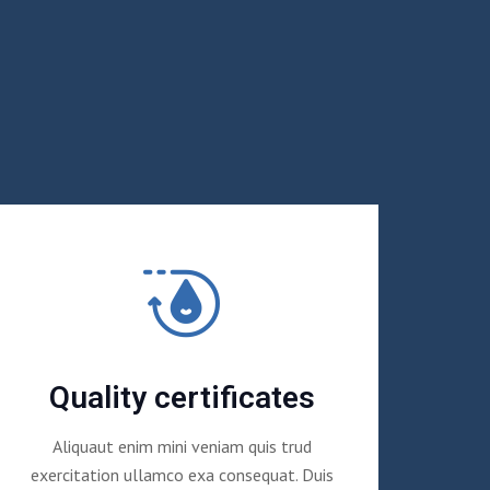
Quality certificates
Aliquaut enim mini veniam quis trud
exercitation ullamco exa consequat. Duis