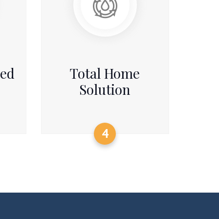
zed
Total Home
Solution
4