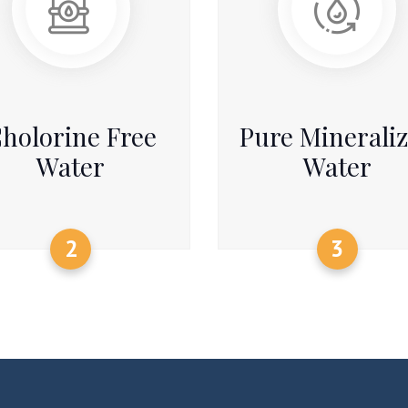
holorine Free
Pure Minerali
Water
Water
2
3