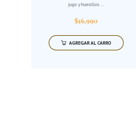
jugo y huesillos ...
edido
$
16,990
AGREGAR AL CARRO