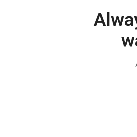
Alwa
wa