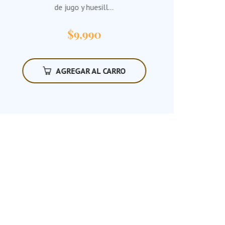
de jugo y huesill...
Env
$
9,990
AGREGAR AL CARRO