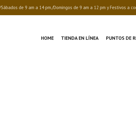
/Sábados de 9 am a 14 pm./Domingos de 9 am a 12 pm y Festivos a co
HOME
TIENDA EN LÍNEA
PUNTOS DE R